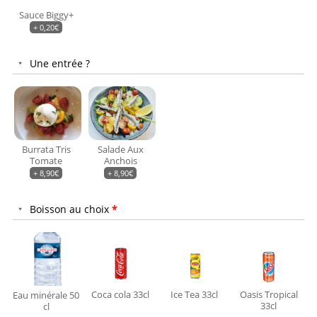
Sauce Biggy+
+
0,20
€
Une entrée ?
Burrata Tris
Salade Aux
Tomate
Anchois
+
8,90
€
+
8,90
€
Boisson au choix
*
Coca cola 33cl
Ice Tea 33cl
Oasis Tropical
Eau minérale 50
33cl
cl