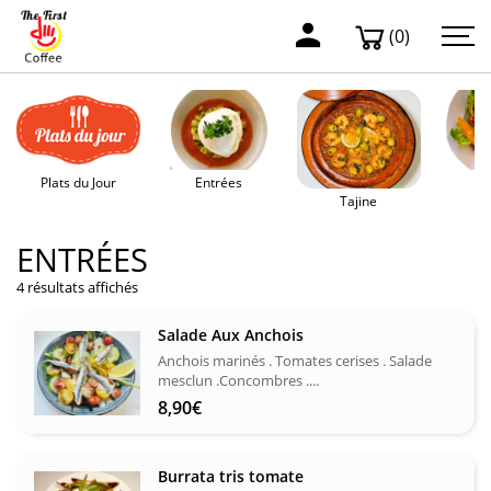
(0)
Plats du Jour
Entrées
Sa
Tajine
ENTRÉES
4 résultats affichés
Salade Aux Anchois
Anchois marinés . Tomates cerises . Salade
mesclun .Concombres ....
8,90
€
Burrata tris tomate