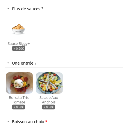
Plus de sauces ?
Sauce Biggy+
+
0,20
€
Une entrée ?
Burrata Tris
Salade Aux
Tomate
Anchois
+
8,90
€
+
8,90
€
Boisson au choix
*