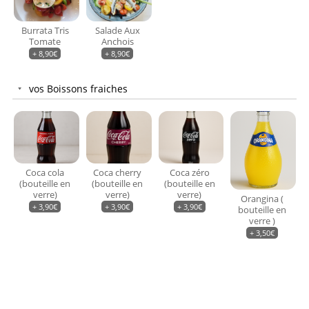
Burrata Tris
Salade Aux
Tomate
Anchois
+
8,90
€
+
8,90
€
vos Boissons fraiches
Coca cola
Coca cherry
Coca zéro
(bouteille en
(bouteille en
(bouteille en
verre)
verre)
verre)
Orangina (
+
3,90
€
+
3,90
€
+
3,90
€
bouteille en
verre )
+
3,50
€