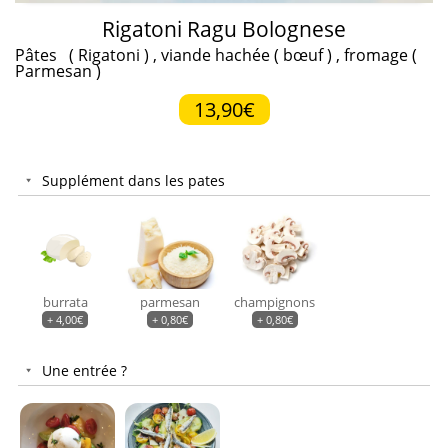
Rigatoni Ragu Bolognese
Pâtes ( Rigatoni ) , viande hachée ( bœuf ) , fromage (
Parmesan )
13,90€
Supplément dans les pates
burrata
parmesan
champignons
+
4,00
€
+
0,80
€
+
0,80
€
Une entrée ?