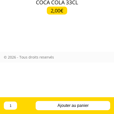
COCA COLA 33CL
2,00€
© 2026 - Tous droits reservés
quantité
Ajouter au panier
de
COCA