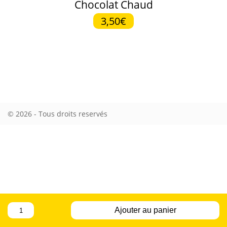
Chocolat Chaud
3,50€
© 2026 - Tous droits reservés
quantité
Ajouter au panier
de
Chocolat